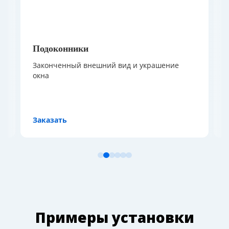
одоконники
Ручки
конченный внешний вид и украшение
Важная детал
на
отвечает не
помещения, 
казать
Заказать
Примеры установки