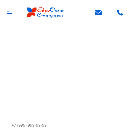
Пластиковые окна
Производим и устанавливаем окна
Отличное качество, доступная цена
Собственное современное производство
полного цикла
Ваш телефон