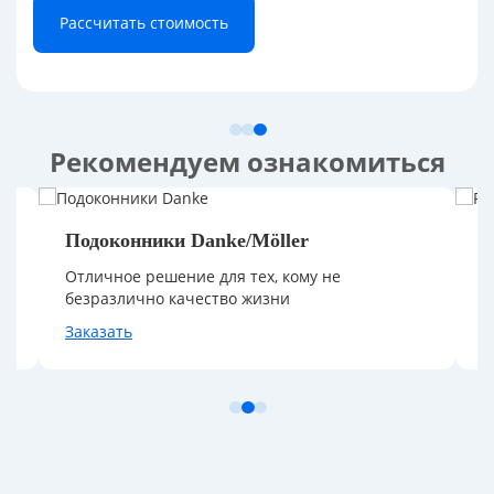
Рассчитать стоимость
Рекомендуем ознакомиться
онники Danke/Möller
Рулонные што
ое решение для тех, кому не
Black out, обесп
лично качество жизни
даже в яркий со
ть
Заказать