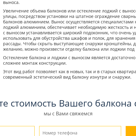
выноса.
Увеличение объема балконов или остекление лоджий с вынос
улицы, посредством установки на штатное ограждение сварн
балконов алюминием. Вынос осуществляется специалистами на
лоджий алюминием, обеспечивает необходимую жесткость и на
с выносом устанавливается широкий подоконник, что очень 
использовать для обустройства шкафов и полок, для хранен
рассады. Чтобы скрыть выступающие снаружи кронштейны, д
желанию, можно произвести отделку балкона или лоджии под
Остекление балкона и лоджии с выносом является достаточн
сложнее монтаж конструкции.
Этот вид работ позволяет как в новых, так и в старых кварт
современный эстетический вид балкону изнутри и снаружи.
те стоимость Вашего балкона 
мы с Вами свяжемся