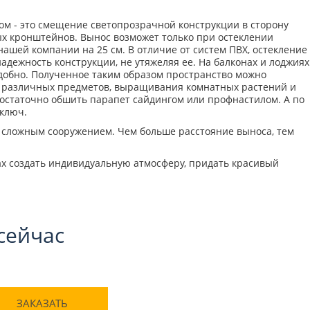
ом - это смещение светопрозрачной конструкции в сторону
ых кронштейнов. Вынос возможет только при остеклении
шей компании на 25 см. В отличие от систем ПВХ, остекление
дежность конструкции, не утяжеляя ее. На балконах и лоджиях
удобно. Полученное таким образом пространство можно
ия различных предметов, выращивания комнатных растений и
остаточно обшить парапет сайдингом или профнастилом. А по
 ключ.
о сложным сооружением. Чем больше расстояние выноса, тем
ирах создать индивидуальную атмосферу, придать красивый
сейчас